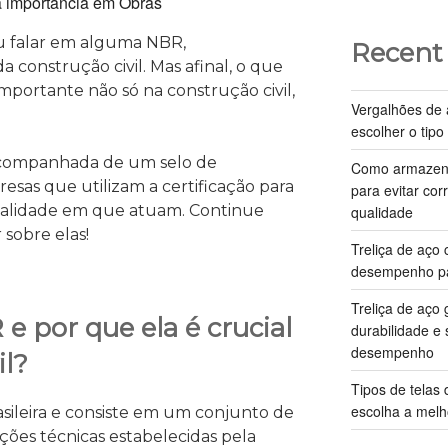
u falar em alguma NBR,
Recent
 construção civil. Mas afinal, o que
mportante não só na construção civil,
Vergalhões de 
escolher o tipo
companhada de um selo de
Como armazenar
esas que utilizam a certificação para
para evitar cor
qualidade em que atuam. Continue
qualidade
 sobre elas!
Treliça de aço 
desempenho pa
Treliça de aço 
R
e por que ela é crucial
durabilidade e
desempenho
il?
Tipos de telas
escolha a melh
asileira e consiste em um conjunto de
cações técnicas estabelecidas pela