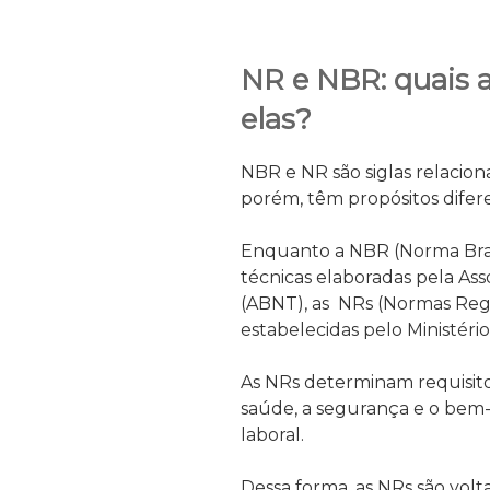
NR e NBR: quais a
elas?
NBR e NR são siglas relacion
porém, têm propósitos difer
Enquanto a NBR (Norma Bras
técnicas elaboradas pela Ass
(ABNT), as NRs (Normas Re
estabelecidas pelo Ministér
As NRs determinam requisitos
saúde, a segurança e o bem-
laboral.
Dessa forma, as NRs são vol