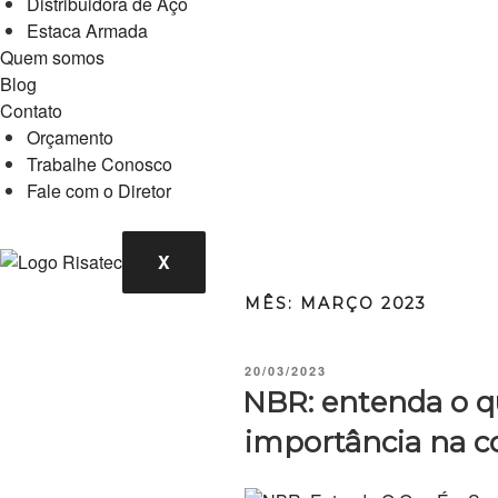
Distribuidora de Aço
Estaca Armada
Quem somos
Blog
Contato
Orçamento
Trabalhe Conosco
Fale com o Diretor
X
MÊS:
MARÇO 2023
PUBLICADO
20/03/2023
EM
NBR: entenda o qu
importância na co