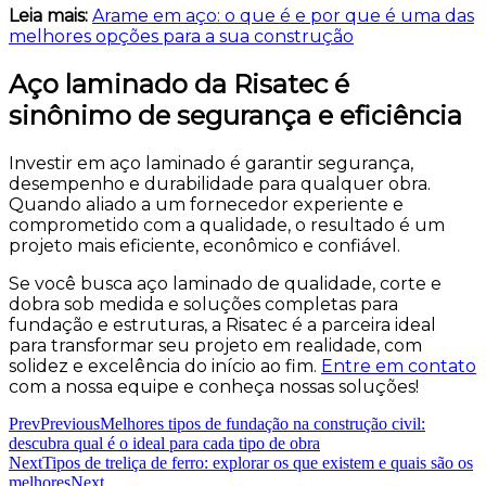
Leia mais:
Arame em aço: o que é e por que é uma das
melhores opções para a sua construção
Aço laminado da Risatec é
sinônimo de segurança e eficiência
Investir em aço laminado é garantir segurança,
desempenho e durabilidade para qualquer obra.
Quando aliado a um fornecedor experiente e
comprometido com a qualidade, o resultado é um
projeto mais eficiente, econômico e confiável.
Se você busca aço laminado de qualidade, corte e
dobra sob medida e soluções completas para
fundação e estruturas, a Risatec é a parceira ideal
para transformar seu projeto em realidade, com
solidez e excelência do início ao fim.
Entre em contato
com a nossa equipe e conheça nossas soluções!
Prev
Previous
Melhores tipos de fundação na construção civil:
descubra qual é o ideal para cada tipo de obra
Next
Tipos de treliça de ferro: explorar os que existem e quais são os
melhores
Next