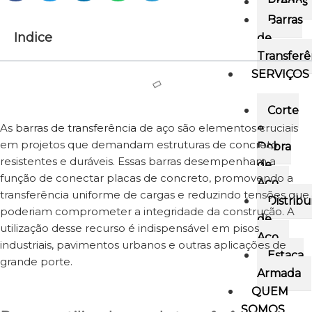
Pregos
Barras
Indice
de
Transferê
SERVIÇOS
Corte
As
barras de transferência
de aço são elementos cruciais
e
em projetos que demandam estruturas de concreto
Dobra
resistentes e duráveis. Essas barras desempenham a
de
função de conectar placas de concreto, promovendo a
Aço
transferência uniforme de cargas e reduzindo tensões que
Distribu
poderiam comprometer a integridade da construção. A
de
utilização desse recurso é indispensável em pisos
Aço
industriais, pavimentos urbanos e outras aplicações de
Estaca
grande porte.
Armada
QUEM
SOMOS