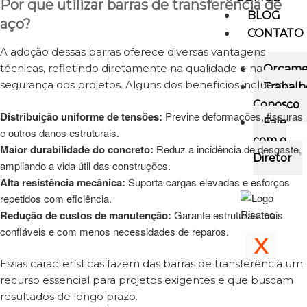
Por que utilizar barras de transferência de
BLOG
aço?
CONTATO
A adoção dessas barras oferece diversas vantagens
técnicas, refletindo diretamente na qualidade e na
Orçame
segurança dos projetos. Alguns dos benefícios incluem:
Trabalh
Conosco
Distribuição uniforme de tensões:
Previne deformações, fissuras
Fale
e outros danos estruturais.
com o
Maior durabilidade do concreto:
Reduz a incidência de desgaste,
Diretor
ampliando a vida útil das construções.
Alta resistência mecânica:
Suporta cargas elevadas e esforços
repetidos com eficiência.
Redução de custos de manutenção:
Garante estruturas mais
confiáveis e com menos necessidades de reparos.
X
Essas características fazem das barras de transferência um
recurso essencial para projetos exigentes e que buscam
resultados de longo prazo.