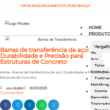
+ DE 50 ANOS MOLDANDO O FUTURO EM AÇO
HOME
PRODUT
Vergalh
Barras de transferência de aço:
de
Durabilidade e Precisão para
Aço
Estruturas de Concreto
Telas
Soldadas
Home
»
Barras de transferência de aço: Durabilidade e Precisão para
Estruturas de Concreto
Treliças
Metálicas
usu.risatec
20/03/2025
Arame
Compartilhe:
Recozido
Trançado