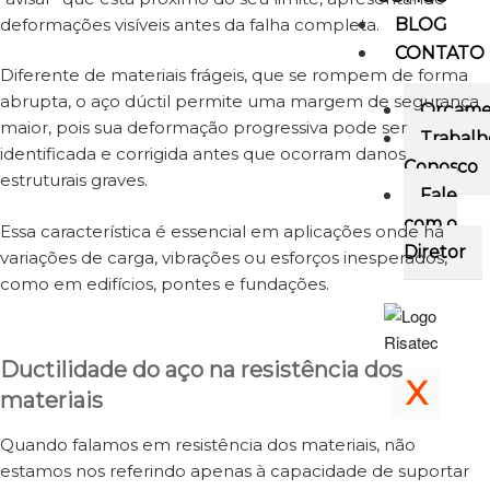
deformações visíveis antes da falha completa.
BLOG
CONTATO
Diferente de materiais frágeis, que se rompem de forma
abrupta, o aço dúctil permite uma margem de segurança
Orçame
maior, pois sua deformação progressiva pode ser
Trabalh
identificada e corrigida antes que ocorram danos
Conosco
estruturais graves.
Fale
com o
Essa característica é essencial em aplicações onde há
Diretor
variações de carga, vibrações ou esforços inesperados,
como em edifícios, pontes e fundações.
Ductilidade do aço na resistência dos
X
materiais
Quando falamos em resistência dos materiais, não
estamos nos referindo apenas à capacidade de suportar