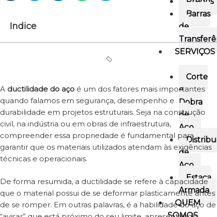
Pregos
Barras
Indice
de
Transferê
SERVIÇOS
Corte
A
ductilidade do aço
é um dos fatores mais importantes
e
quando falamos em segurança, desempenho e
Dobra
durabilidade em projetos estruturais. Seja na construção
de
civil, na indústria ou em obras de infraestrutura,
Aço
compreender essa propriedade é fundamental para
Distribu
garantir que os materiais utilizados atendam às exigências
de
técnicas e operacionais.
Aço
Estaca
De forma resumida, a ductilidade se refere à capacidade
Armada
que o material possui de se deformar plasticamente antes
QUEM
de se romper. Em outras palavras, é a habilidade do aço de
SOMOS
“avisar” que está próximo do seu limite, apresentando