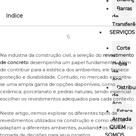
Pregos
Barras
Indice
de
Transferê
SERVIÇOS
Corte
Na indústria da construção civil, a seleção do
revestimento
e
de concreto
desempenha um papel fundamental. Além
Dobra
de contribuir para a estética dos ambientes, ele fornece
de
proteção e durabilidade. Contudo, no mercado encontra-
Aço
se uma ampla gama de opções disponíveis, como
Distribu
cerâmica, porcelanato e pedras naturais, sendo essencial
de
escolher os revestimentos adequados para cada contexto.
Aço
Estaca
Neste artigo, iremos explorar os diferentes tipos de
Armada
revestimentos utilizados na construção e como eles se
QUEM
adaptam a diferentes ambientes, auxiliando os leitores na
tomada de decisões para seus projetos.
SOMOS