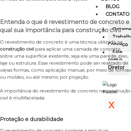
BLOG
CONTATO
Entenda o que é revestimento de concreto e
qual sua importância para construção civil
Orçame
Trabalh
O revestimento de concreto é uma técnica utilizada na
Conosco
construção civil
para aplicar uma camada de concreto
Fale
sobre uma superfície existente, seja ela uma parede, piso,
com o
laje ou estrutura. Esse revestimento pode ser realizado de
Diretor
várias formas, como aplicação manual, por meio de formas
ou moldes, ou até mesmo por projeção.
A importância do revestimento de concreto na construção
civil é multifacetada:
X
Proteção e durabilidade
O revestimento de concreto protege a estrutura