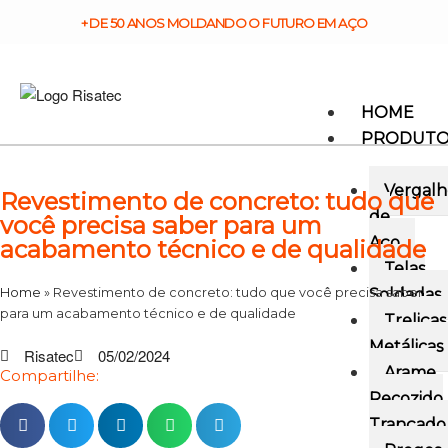
+ DE 50 ANOS MOLDANDO O FUTURO EM AÇO
HOME
PRODUT
Vergalh
Revestimento de concreto: tudo que
de
você precisa saber para um
Aço
acabamento técnico e de qualidade
Telas
Home
»
Revestimento de concreto: tudo que você precisa saber
Soldadas
para um acabamento técnico e de qualidade
Treliças
Metálicas
Risatec
05/02/2024
Arame
Compartilhe:
Recozido
Trançado