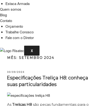
Estaca Armada
Quem somos
Blog
Contato
Orçamento
Trabalhe Conosco
Fale com o Diretor
X
MÊS:
SETEMBRO 2024
PUBLICADO
30/09/2024
EM
Especificações Treliça H8: conheça
suas particularidades
As
Treliças H8
são peças fundamentais para o