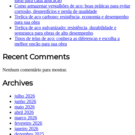
ideal para cada aplicação
Como armazenar vergalhões de aço: boas práticas para evitar
corrosão, desperdícios e perda de qualidade
Treliça de aço carbono: resistência, economia e desempenho
para sua obra
Treliça de aço galvanizado: resistência, durabilidade e
segurança para obras de alto desempenho
Tipos de telas de aço: conheça as diferenças e escolha a
melhor opção para sua obra
Recent Comments
Nenhum comentário para mostrar.
Archives
julho 2026
junho 2026
maio 2026
abril 2026
março 2026
fevereiro 2026
janeiro 2026
dezembro 2025