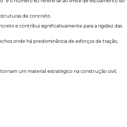
do” e o número 60 refere-se ao limite de escoamento do
 estruturas de concreto.
eto e contribui significativamente para a rigidez das
echos onde há predominância de esforços de tração,
tornam um material estratégico na construção civil,