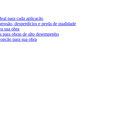
deal para cada aplicação
rrosão, desperdícios e perda de qualidade
ra sua obra
ça para obras de alto desempenho
r opção para sua obra