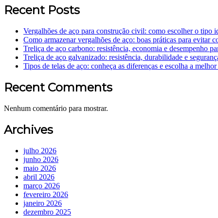
Recent Posts
Vergalhões de aço para construção civil: como escolher o tipo i
Como armazenar vergalhões de aço: boas práticas para evitar co
Treliça de aço carbono: resistência, economia e desempenho pa
Treliça de aço galvanizado: resistência, durabilidade e seguran
Tipos de telas de aço: conheça as diferenças e escolha a melho
Recent Comments
Nenhum comentário para mostrar.
Archives
julho 2026
junho 2026
maio 2026
abril 2026
março 2026
fevereiro 2026
janeiro 2026
dezembro 2025