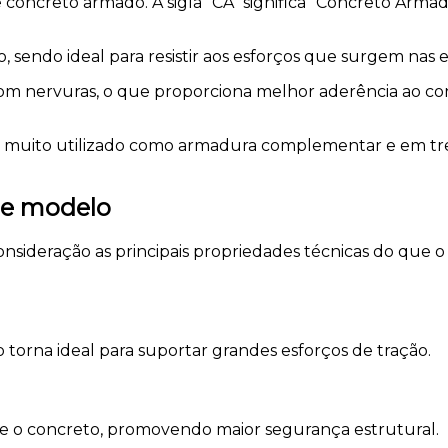
concreto armado. A sigla “CA” significa “Concreto Arma
ção, sendo ideal para resistir aos esforços que surgem nas
m nervuras, o que proporciona melhor aderência ao concr
o é muito utilizado como armadura complementar e em tr
sse modelo
onsideração as principais propriedades técnicas do
que o 
torna ideal para suportar grandes esforços de tração.
 e o concreto, promovendo maior segurança estrutural.