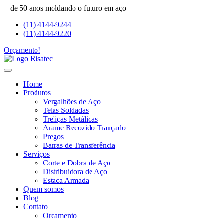
+ de 50 anos moldando o futuro em aço
(11) 4144-9244
(11) 4144-9220
Orçamento!
Home
Produtos
Vergalhões de Aço
Telas Soldadas
Treliças Metálicas
Arame Recozido Trançado
Pregos
Barras de Transferência
Serviços
Corte e Dobra de Aço
Distribuidora de Aço
Estaca Armada
Quem somos
Blog
Contato
Orçamento