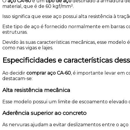
O
aço CA-60
é um
tipo de aço
destinado à armadura de 
material, que é de 60 kgf/mm².
Isso significa que esse aço possui alta resistência à tra
Este tipo de aço é fornecido normalmente em barras co
estruturas.
Devido às suas características mecânicas, esse model
como nas vigas e lajes.
Especificidades e características de
Ao decidir
comprar aço CA-60
, é importante levar em c
destacam-se:
Alta resistência mecânica
Esse modelo possui um limite de escoamento elevado o 
Aderência superior ao concreto
As nervuras ajudam a evitar deslizamentos entre o aço