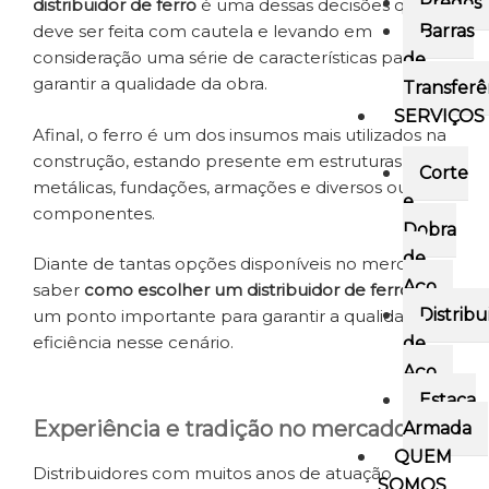
Pregos
distribuidor de ferro
é uma dessas decisões que
Barras
deve ser feita com cautela e levando em
consideração uma série de características para
de
garantir a qualidade da obra.
Transferê
SERVIÇOS
Afinal, o ferro é um dos insumos mais utilizados na
construção, estando presente em estruturas
Corte
metálicas, fundações, armações e diversos outros
e
componentes.
Dobra
de
Diante de tantas opções disponíveis no mercado,
Aço
saber
como escolher um distribuidor de ferro
é
Distribu
um ponto importante para garantir a qualidade e a
eficiência nesse cenário.
de
Aço
Estaca
Experiência e tradição no mercado
Armada
QUEM
Distribuidores com muitos anos de atuação
SOMOS