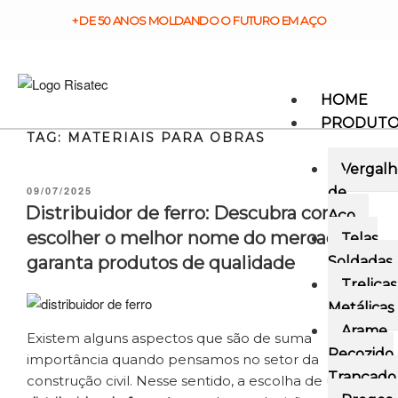
+ DE 50 ANOS MOLDANDO O FUTURO EM AÇO
HOME
PRODUT
TAG:
MATERIAIS PARA OBRAS
Vergalh
09/07/2025
de
Distribuidor de ferro: Descubra como
Aço
escolher o melhor nome do mercado e
Telas
garanta produtos de qualidade
Soldadas
Treliças
Metálicas
Arame
Existem alguns aspectos que são de suma
Recozido
importância quando pensamos no setor da
Trançado
construção civil. Nesse sentido, a escolha de um