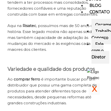
tendem a ter processos mais consolidados,
BLOG
fornecedores confiáveis e uma reputação
CONTATO
construída com base em entregas consistentes.
Orçame
Aqui na
Risatec
, possuímos mais de 50 anos de
Trabalh
história. Esse legado mostra não apenas solidez,
mas também capacidade de adaptação às
Conosco
mudanças do mercado e às exigências cada vez
Fale
maiores dos clientes.
com o
Diretor
Variedade e qualidade dos produtos
Ao
comprar ferro
é importante buscar por um
distribuidor que possui uma gama completa de
X
produtos para atender diferentes tipos de
necessidades, desde pequenas reformas até
grandes construções industriais.