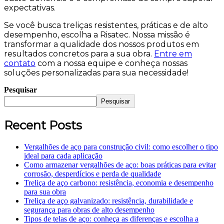
expectativas.
Se você busca treliças resistentes, práticas e de alto
desempenho, escolha a Risatec. Nossa missão é
transformar a qualidade dos nossos produtos em
resultados concretos para a sua obra.
Entre em
contato
com a nossa equipe e conheça nossas
soluções personalizadas para sua necessidade!
Pesquisar
Pesquisar
Recent Posts
Vergalhões de aço para construção civil: como escolher o tipo
ideal para cada aplicação
Como armazenar vergalhões de aço: boas práticas para evitar
corrosão, desperdícios e perda de qualidade
Treliça de aço carbono: resistência, economia e desempenho
para sua obra
Treliça de aço galvanizado: resistência, durabilidade e
segurança para obras de alto desempenho
Tipos de telas de aço: conheça as diferenças e escolha a