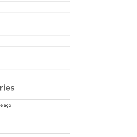
ries
de aço