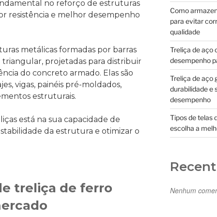
amental no reforço de estruturas
Como armazenar
ior resistência e melhor desempenho
para evitar cor
qualidade
uturas metálicas formadas por barras
Treliça de aço 
desempenho pa
triangular, projetadas para distribuir
ência do concreto armado. Elas são
Treliça de aço 
es, vigas, painéis pré-moldados,
durabilidade e 
ementos estruturais.
desempenho
Tipos de telas 
liças está na sua capacidade de
escolha a melh
estabilidade da estrutura e otimizar o
.
Recen
de treliça de ferro
Nenhum coment
mercado