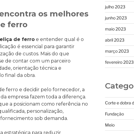
julho 2023
 encontra os melhores
junho 2023
de ferro
maio 2023
eliça de ferro
e entender qual é o
abril 2023
cação é essencial para garantir
março 2023
ização de custos. Mais do que
se de contar com um parceiro
fevereiro 2023
dade, orientação técnica e
 final da obra.
Catego
 de ferro e decidir pelo fornecedor, a
e da empresa fazem toda a diferença.
Corte e dobra 
s que a posicionam como referência no
ualificada, personalização,
Fundação
e fornecimento sob demanda.
Meio
a estratégica para reduzir