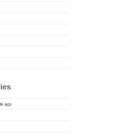
ies
de aço