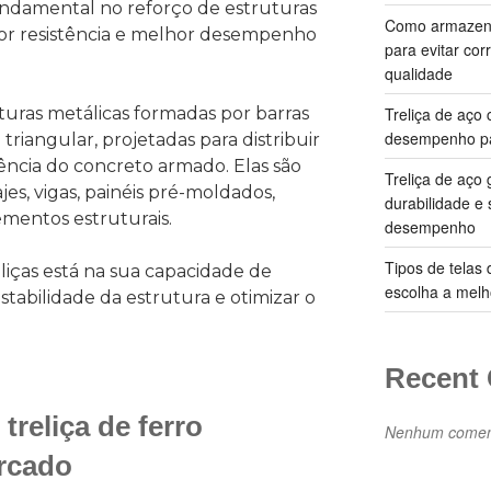
amental no reforço de estruturas
Como armazenar
ior resistência e melhor desempenho
para evitar cor
qualidade
uturas metálicas formadas por barras
Treliça de aço 
desempenho pa
triangular, projetadas para distribuir
ência do concreto armado. Elas são
Treliça de aço 
es, vigas, painéis pré-moldados,
durabilidade e
ementos estruturais.
desempenho
Tipos de telas
liças está na sua capacidade de
escolha a melh
estabilidade da estrutura e otimizar o
.
Recent
 treliça de ferro
Nenhum coment
rcado